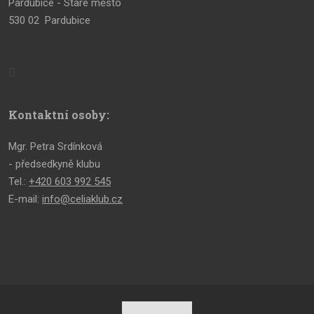
Pardubice - Staré město
530 02 Pardubice
Kontaktní osoby:
Mgr. Petra Srdínková
- předsedkyně klubu
Tel.:
+420 603 992 545
E-mail:
info@celiaklub.cz