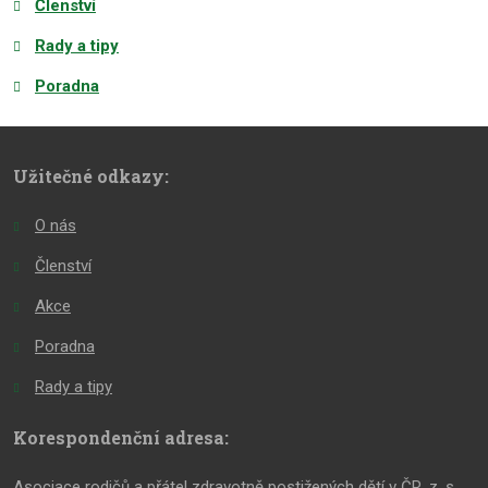
Členství
Rady a tipy
Poradna
Užitečné odkazy:
O nás
Členství
Akce
Poradna
Rady a tipy
Korespondenční adresa:
Asociace rodičů a přátel zdravotně postižených dětí v ČR, z. s.