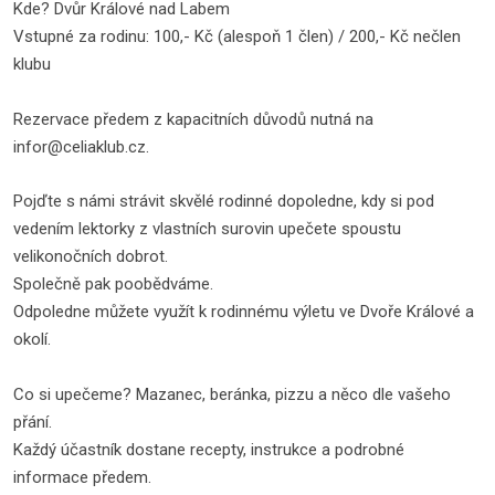
Kde? Dvůr Králové nad Labem
Vstupné za rodinu: 100,- Kč (alespoň 1 člen) / 200,- Kč nečlen
klubu
Rezervace předem z kapacitních důvodů nutná na
infor@celiaklub.cz.
Pojďte s námi strávit skvělé rodinné dopoledne, kdy si pod
vedením lektorky z vlastních surovin upečete spoustu
velikonočních dobrot.
Společně pak poobědváme.
Odpoledne můžete využít k rodinnému výletu ve Dvoře Králové a
okolí.
Co si upečeme? Mazanec, beránka, pizzu a něco dle vašeho
přání.
Každý účastník dostane recepty, instrukce a podrobné
informace předem.