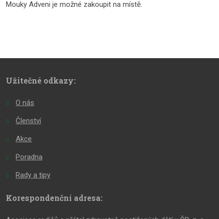
Mouky Adveni je možné zakoupit na místě.
Užitečné odkazy:
O nás
Členství
Akce
Poradna
Rady a tipy
Korespondenční adresa: