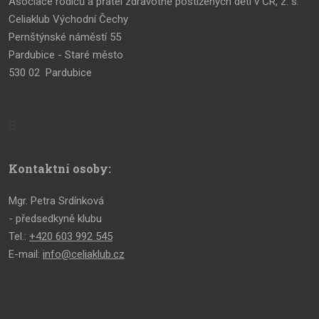
Asociace rodičů a přátel zdravotně postižených dětí v ČR, z. s.
Celiaklub Východní Čechy
Pernštýnské náměstí 55
Pardubice - Staré město
530 02 Pardubice
Kontaktní osoby:
Mgr. Petra Srdínková
- předsedkyně klubu
Tel.:
+420 603 992 545
E-mail:
info@celiaklub.cz